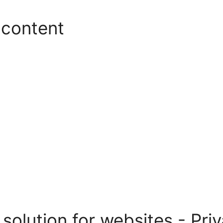
 content
 solution for websites - Priv