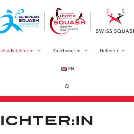
chiedsrichter:in
Zuschauer:in
Helfer:in
EN
ichter:in